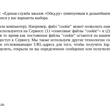
ис «Единая служба заказов «Обед.ру» (именуемым в дальнейшем
еся у вас варианты выбора.
или компьютер). Например, файл "cookie" может позволить нам
спользуются на Сервисе: (1) «сеансовые файлы "cookie"» и (2)
в то время как постоянные файлы "cookie" остаются на вашем
 доступ к Сервису. Мы также используем другие технологии со
и отслеживающие URL-адреса для того, чтобы получить log-
делить, открыли ли вы определенное сообщение или получили
ru.