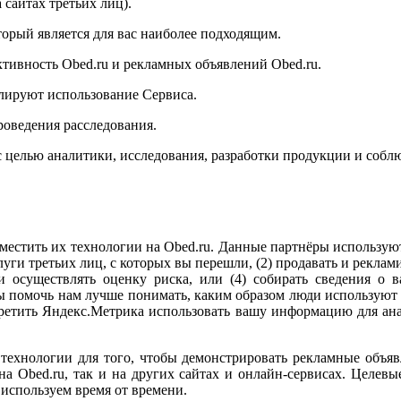
 сайтах третьих лиц).
торый является для вас наиболее подходящим.
тивность Obed.ru и рекламных объявлений Obed.ru.
лируют использование Сервиса.
роведения расследования.
с целью аналитики, исследования, разработки продукции и соб
стить их технологии на Obed.ru. Данные партнёры используют 
уги третьих лиц, с которых вы перешли, (2) продавать и реклами
 осуществлять оценку риска, или (4) собирать сведения о в
бы помочь нам лучше понимать, каким образом люди используют
апретить Яндекс.Метрика использовать вашу информацию для а
технологии для того, чтобы демонстрировать рекламные объяв
а Obed.ru, так и на других сайтах и онлайн-сервисах. Целевы
 используем время от времени.